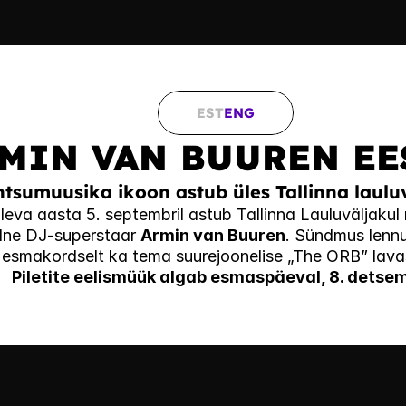
EST
ENG
MIN VAN BUUREN EE
ntsumuusika ikoon astub üles Tallinna lauluv
leva aasta 5. septembril astub Tallinna Lauluväljakul 
lne DJ-superstaar 
Armin van Buuren
. Sündmus lennu
esmakordselt ka tema suurejoonelise „The ORB” lav
Piletite eelismüük algab esmaspäeval, 8. detsem