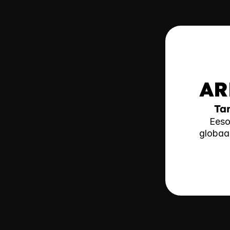
AR
Ta
Eeso
globaa