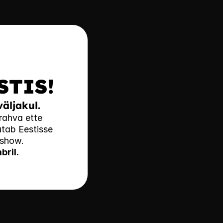
STIS!
äljakul.
rahva ette 
tab Eestisse 
ashow.
bril.